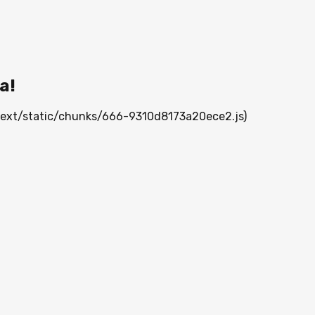
а!
_next/static/chunks/666-9310d8173a20ece2.js)