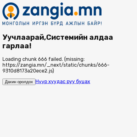
Уучлаарай,Системийн алдаа
гарлаа!
Loading chunk 666 failed. (missing:
https://zangia.mn/_next/static/chunks/666-
9310d8173a20ece2.js)
Нүүр хуудас руу буцах
Дахин оролдох