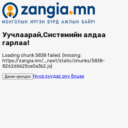
Уучлаарай,Системийн алдаа
гарлаа!
Loading chunk 5838 failed. (missing:
https://zangia.mn/_next/static/chunks/5838-
8262d6b25ce0a3b2.js)
Нүүр хуудас руу буцах
Дахин оролдох