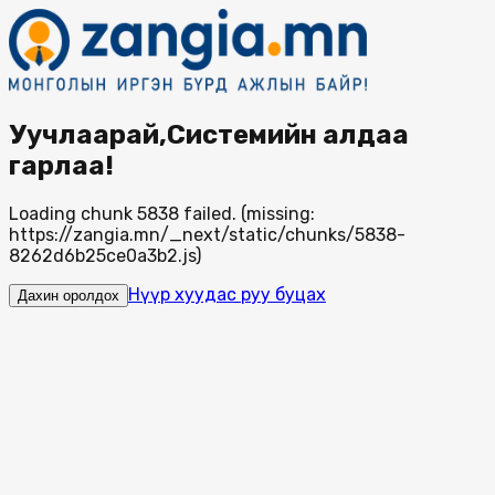
Уучлаарай,Системийн алдаа
гарлаа!
Loading chunk 5838 failed. (missing:
https://zangia.mn/_next/static/chunks/5838-
8262d6b25ce0a3b2.js)
Нүүр хуудас руу буцах
Дахин оролдох