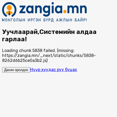
Уучлаарай,Системийн алдаа
гарлаа!
Loading chunk 5838 failed. (missing:
https://zangia.mn/_next/static/chunks/5838-
8262d6b25ce0a3b2.js)
Нүүр хуудас руу буцах
Дахин оролдох