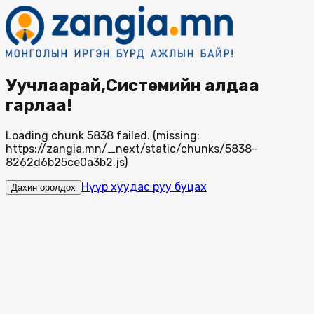
Уучлаарай,Системийн алдаа
гарлаа!
Loading chunk 5838 failed. (missing:
https://zangia.mn/_next/static/chunks/5838-
8262d6b25ce0a3b2.js)
Нүүр хуудас руу буцах
Дахин оролдох