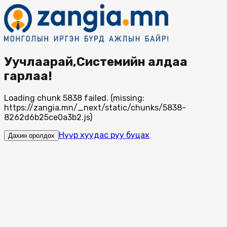
Уучлаарай,Системийн алдаа
гарлаа!
Loading chunk 5838 failed. (missing:
https://zangia.mn/_next/static/chunks/5838-
8262d6b25ce0a3b2.js)
Нүүр хуудас руу буцах
Дахин оролдох