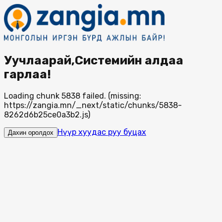
Уучлаарай,Системийн алдаа
гарлаа!
Loading chunk 5838 failed. (missing:
https://zangia.mn/_next/static/chunks/5838-
8262d6b25ce0a3b2.js)
Нүүр хуудас руу буцах
Дахин оролдох