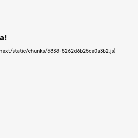
а!
/_next/static/chunks/5838-8262d6b25ce0a3b2.js)