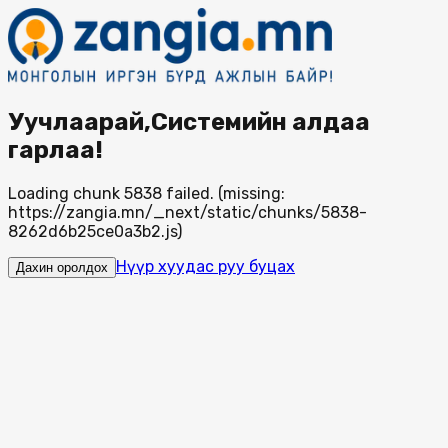
Уучлаарай,Системийн алдаа
гарлаа!
Loading chunk 5838 failed. (missing:
https://zangia.mn/_next/static/chunks/5838-
8262d6b25ce0a3b2.js)
Нүүр хуудас руу буцах
Дахин оролдох