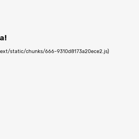
а!
_next/static/chunks/666-9310d8173a20ece2.js)