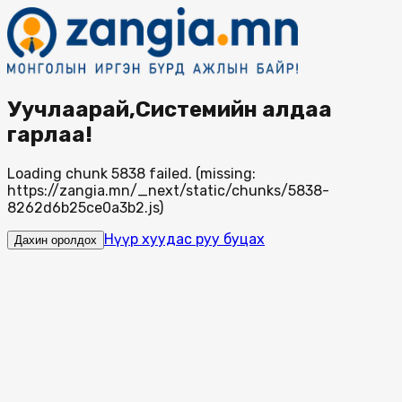
Уучлаарай,Системийн алдаа
гарлаа!
Loading chunk 5838 failed. (missing:
https://zangia.mn/_next/static/chunks/5838-
8262d6b25ce0a3b2.js)
Нүүр хуудас руу буцах
Дахин оролдох