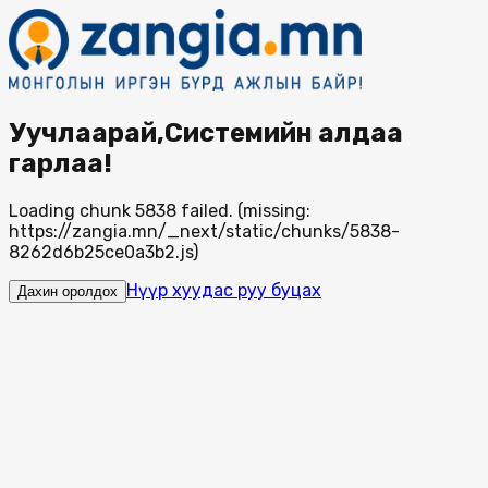
Уучлаарай,Системийн алдаа
гарлаа!
Loading chunk 5838 failed. (missing:
https://zangia.mn/_next/static/chunks/5838-
8262d6b25ce0a3b2.js)
Нүүр хуудас руу буцах
Дахин оролдох