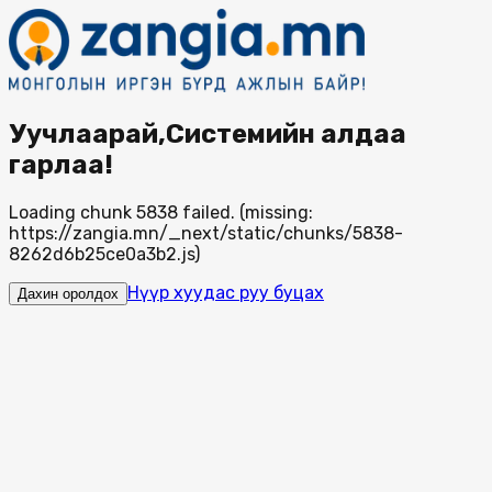
Уучлаарай,Системийн алдаа
гарлаа!
Loading chunk 5838 failed. (missing:
https://zangia.mn/_next/static/chunks/5838-
8262d6b25ce0a3b2.js)
Нүүр хуудас руу буцах
Дахин оролдох