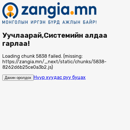
Уучлаарай,Системийн алдаа
гарлаа!
Loading chunk 5838 failed. (missing:
https://zangia.mn/_next/static/chunks/5838-
8262d6b25ce0a3b2.js)
Нүүр хуудас руу буцах
Дахин оролдох