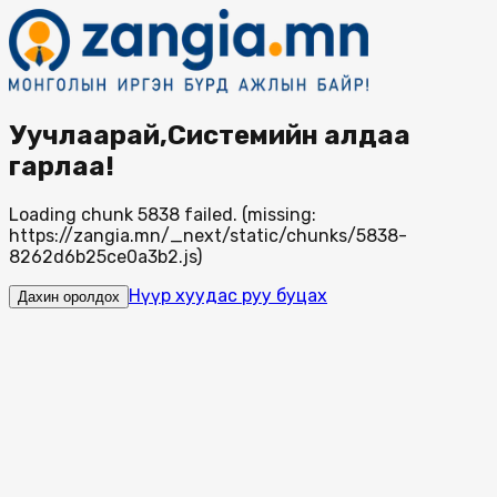
Уучлаарай,Системийн алдаа
гарлаа!
Loading chunk 5838 failed. (missing:
https://zangia.mn/_next/static/chunks/5838-
8262d6b25ce0a3b2.js)
Нүүр хуудас руу буцах
Дахин оролдох