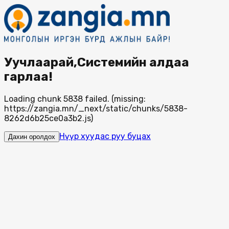
Уучлаарай,Системийн алдаа
гарлаа!
Loading chunk 5838 failed. (missing:
https://zangia.mn/_next/static/chunks/5838-
8262d6b25ce0a3b2.js)
Нүүр хуудас руу буцах
Дахин оролдох