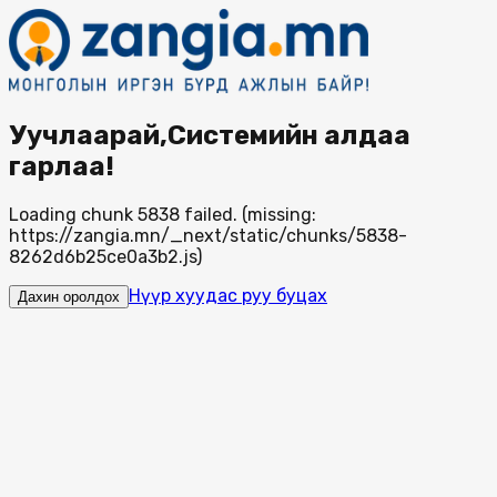
Уучлаарай,Системийн алдаа
гарлаа!
Loading chunk 5838 failed. (missing:
https://zangia.mn/_next/static/chunks/5838-
8262d6b25ce0a3b2.js)
Нүүр хуудас руу буцах
Дахин оролдох