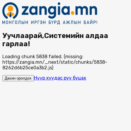
Уучлаарай,Системийн алдаа
гарлаа!
Loading chunk 5838 failed. (missing:
https://zangia.mn/_next/static/chunks/5838-
8262d6b25ce0a3b2.js)
Нүүр хуудас руу буцах
Дахин оролдох