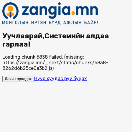
Уучлаарай,Системийн алдаа
гарлаа!
Loading chunk 5838 failed. (missing:
https://zangia.mn/_next/static/chunks/5838-
8262d6b25ce0a3b2.js)
Нүүр хуудас руу буцах
Дахин оролдох