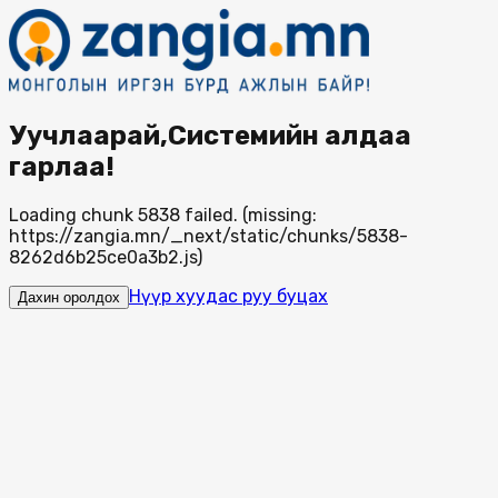
Уучлаарай,Системийн алдаа
гарлаа!
Loading chunk 5838 failed. (missing:
https://zangia.mn/_next/static/chunks/5838-
8262d6b25ce0a3b2.js)
Нүүр хуудас руу буцах
Дахин оролдох