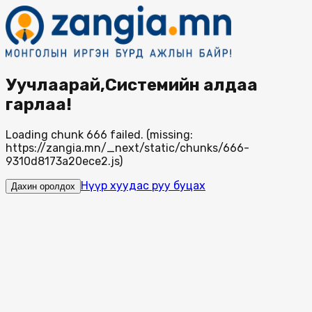
Уучлаарай,Системийн алдаа
гарлаа!
Loading chunk 666 failed. (missing:
https://zangia.mn/_next/static/chunks/666-
9310d8173a20ece2.js)
Нүүр хуудас руу буцах
Дахин оролдох