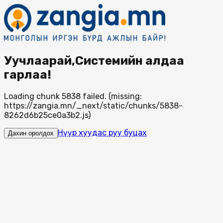
Уучлаарай,Системийн алдаа
гарлаа!
Loading chunk 5838 failed. (missing:
https://zangia.mn/_next/static/chunks/5838-
8262d6b25ce0a3b2.js)
Нүүр хуудас руу буцах
Дахин оролдох