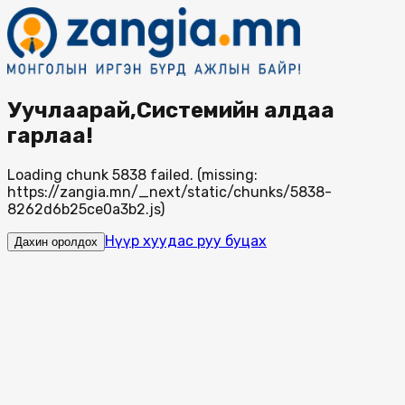
Уучлаарай,Системийн алдаа
гарлаа!
Loading chunk 5838 failed. (missing:
https://zangia.mn/_next/static/chunks/5838-
8262d6b25ce0a3b2.js)
Нүүр хуудас руу буцах
Дахин оролдох