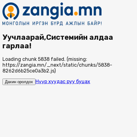
Уучлаарай,Системийн алдаа
гарлаа!
Loading chunk 5838 failed. (missing:
https://zangia.mn/_next/static/chunks/5838-
8262d6b25ce0a3b2.js)
Нүүр хуудас руу буцах
Дахин оролдох