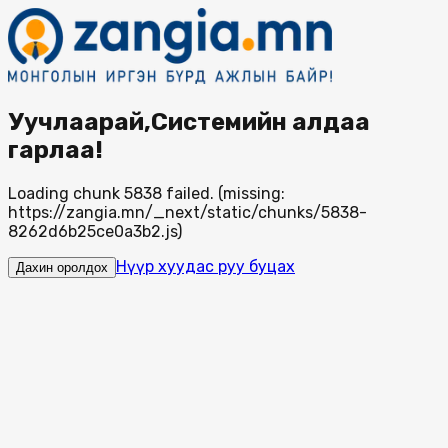
Уучлаарай,Системийн алдаа
гарлаа!
Loading chunk 5838 failed. (missing:
https://zangia.mn/_next/static/chunks/5838-
8262d6b25ce0a3b2.js)
Нүүр хуудас руу буцах
Дахин оролдох