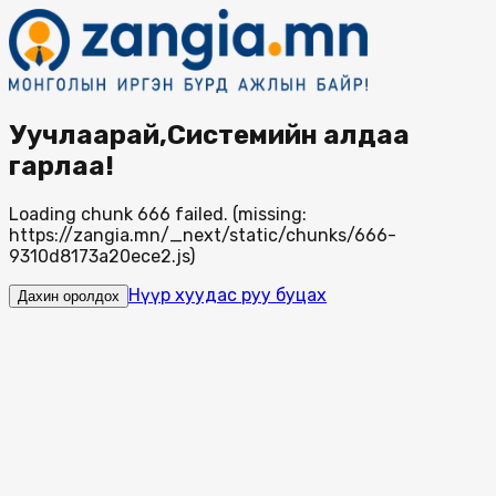
Уучлаарай,Системийн алдаа
гарлаа!
Loading chunk 666 failed. (missing:
https://zangia.mn/_next/static/chunks/666-
9310d8173a20ece2.js)
Нүүр хуудас руу буцах
Дахин оролдох