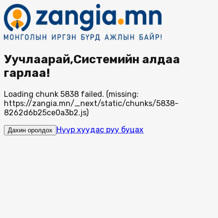
Уучлаарай,Системийн алдаа
гарлаа!
Loading chunk 5838 failed. (missing:
https://zangia.mn/_next/static/chunks/5838-
8262d6b25ce0a3b2.js)
Нүүр хуудас руу буцах
Дахин оролдох