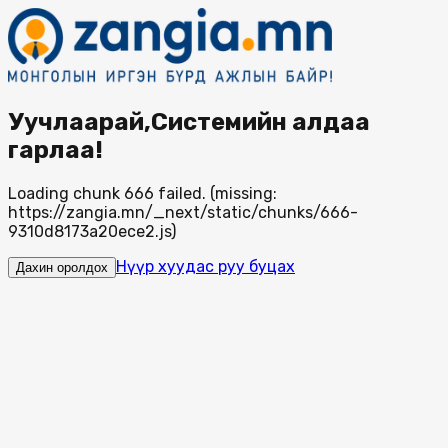
Уучлаарай,Системийн алдаа
гарлаа!
Loading chunk 666 failed. (missing:
https://zangia.mn/_next/static/chunks/666-
9310d8173a20ece2.js)
Нүүр хуудас руу буцах
Дахин оролдох