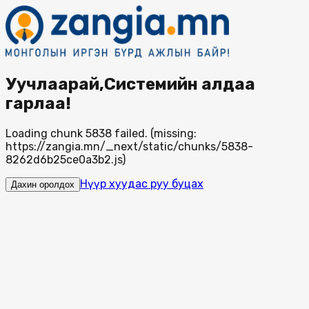
Уучлаарай,Системийн алдаа
гарлаа!
Loading chunk 5838 failed. (missing:
https://zangia.mn/_next/static/chunks/5838-
8262d6b25ce0a3b2.js)
Нүүр хуудас руу буцах
Дахин оролдох