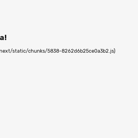
а!
/_next/static/chunks/5838-8262d6b25ce0a3b2.js)