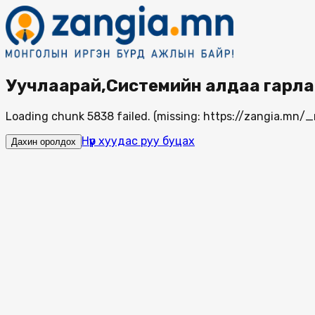
Уучлаарай,Системийн алдаа гарла
Loading chunk 5838 failed. (missing: https://zangia.mn
Нүүр хуудас руу буцах
Дахин оролдох