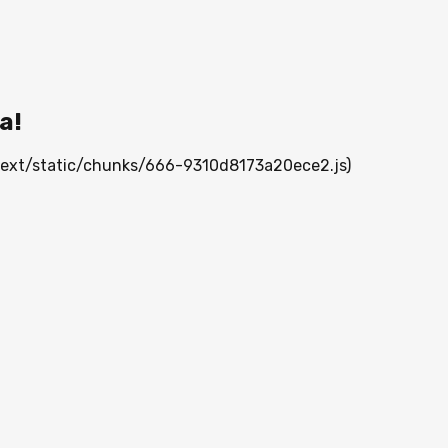
а!
_next/static/chunks/666-9310d8173a20ece2.js)